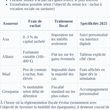
Exonération possible selon l’objectif du retrait (ex : rachat à
vocation sociale ou sanitaire)
Frais de
Traitement
Assureur
Spécificités 2025
rachat
fiscal
Imposition sur
Suivi personnalisé
0–3 % du
Axa
les intérêts
via interface
capital racheté
seulement
digitale
Forfaitaire
Flat tax sur les
Tableau explicite
Allianz
variable (100–
gains éventuels
côté client
400 €)
Peu de contrats
Imposable dans
Frais affichés en
Maaf
à rachat, frais
la majorité des
ligne dès la
élevés
cas
simulation
% modulable
Fiscalité
Accompagnement
Groupama
selon délai de
standard sur les
personnalisé
détention
plus-values
À l’heure où la réglementation fiscale évolue (notamment avec
l’objectif de favoriser la mobilité des épargnants), il demeure crucial de