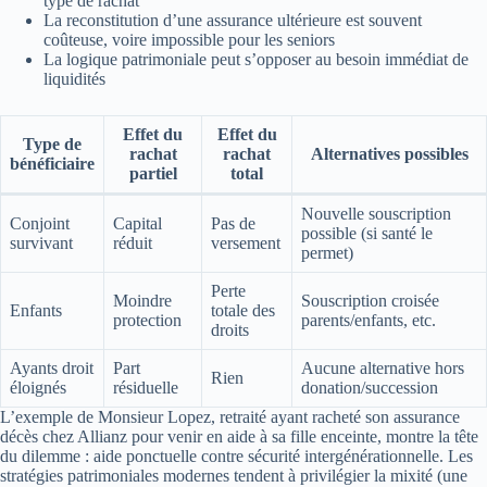
type de rachat
La reconstitution d’une assurance ultérieure est souvent
coûteuse, voire impossible pour les seniors
La logique patrimoniale peut s’opposer au besoin immédiat de
liquidités
Effet du
Effet du
Type de
rachat
rachat
Alternatives possibles
bénéficiaire
partiel
total
Nouvelle souscription
Conjoint
Capital
Pas de
possible (si santé le
survivant
réduit
versement
permet)
Perte
Moindre
Souscription croisée
Enfants
totale des
protection
parents/enfants, etc.
droits
Ayants droit
Part
Aucune alternative hors
Rien
éloignés
résiduelle
donation/succession
L’exemple de Monsieur Lopez, retraité ayant racheté son assurance
décès chez Allianz pour venir en aide à sa fille enceinte, montre la tête
du dilemme : aide ponctuelle contre sécurité intergénérationnelle. Les
stratégies patrimoniales modernes tendent à privilégier la mixité (une