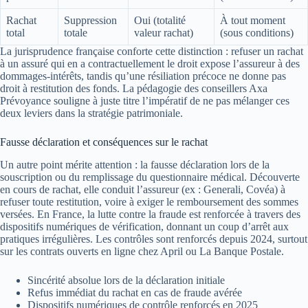
Rachat
Suppression
Oui (totalité
À tout moment
total
totale
valeur rachat)
(sous conditions)
La jurisprudence française conforte cette distinction : refuser un rachat
à un assuré qui en a contractuellement le droit expose l’assureur à des
dommages-intérêts, tandis qu’une résiliation précoce ne donne pas
droit à restitution des fonds. La pédagogie des conseillers Axa
Prévoyance souligne à juste titre l’impératif de ne pas mélanger ces
deux leviers dans la stratégie patrimoniale.
Fausse déclaration et conséquences sur le rachat
Un autre point mérite attention : la fausse déclaration lors de la
souscription ou du remplissage du questionnaire médical. Découverte
en cours de rachat, elle conduit l’assureur (ex : Generali, Covéa) à
refuser toute restitution, voire à exiger le remboursement des sommes
versées. En France, la lutte contre la fraude est renforcée à travers des
dispositifs numériques de vérification, donnant un coup d’arrêt aux
pratiques irrégulières. Les contrôles sont renforcés depuis 2024, surtout
sur les contrats ouverts en ligne chez April ou La Banque Postale.
Sincérité absolue lors de la déclaration initiale
Refus immédiat du rachat en cas de fraude avérée
Dispositifs numériques de contrôle renforcés en 2025