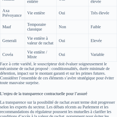
entière
élevée
Axa
Vie entière
Oui
Très élevée
Prévoyance
Temporaire
Maaf
Non
Faible
classique
Vie entière à
Generali
Oui
Elevée
valeur de rachat
Vie entière /
Covéa
Oui
Variable
Mixte
Face à cette variété, le souscripteur doit évaluer soigneusement le
mécanisme de rachat proposé : conditionnalités, durée minimale de
détention, impact sur le montant garanti et sur les primes futures.
Considérer l’ensemble de ces éléments s’avère stratégique pour éviter
toute mauvaise surprise.
L’enjeu de la transparence contractuelle pour l’assuré
La transparence sur la possibilité de rachat avant terme doit progresser
selon les experts du secteur. Les débats récents au Parlement et les
recommandations du régulateur poussent les mutuelles à clarifier les
conditions d’accès à la valeur de rachat, notamment pour éviter les