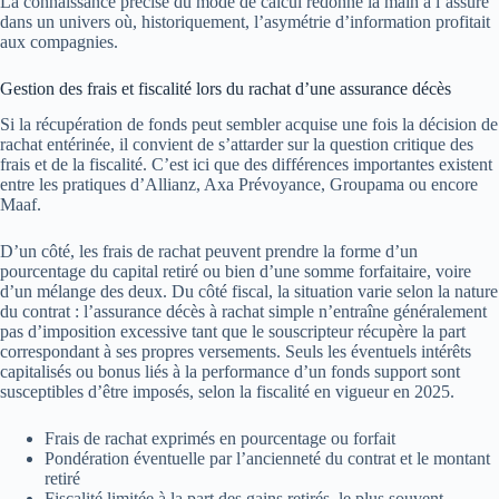
La connaissance précise du mode de calcul redonne la main à l’assuré
dans un univers où, historiquement, l’asymétrie d’information profitait
aux compagnies.
Gestion des frais et fiscalité lors du rachat d’une assurance décès
Si la récupération de fonds peut sembler acquise une fois la décision de
rachat entérinée, il convient de s’attarder sur la question critique des
frais et de la fiscalité. C’est ici que des différences importantes existent
entre les pratiques d’Allianz, Axa Prévoyance, Groupama ou encore
Maaf.
D’un côté, les frais de rachat peuvent prendre la forme d’un
pourcentage du capital retiré ou bien d’une somme forfaitaire, voire
d’un mélange des deux. Du côté fiscal, la situation varie selon la nature
du contrat : l’assurance décès à rachat simple n’entraîne généralement
pas d’imposition excessive tant que le souscripteur récupère la part
correspondant à ses propres versements. Seuls les éventuels intérêts
capitalisés ou bonus liés à la performance d’un fonds support sont
susceptibles d’être imposés, selon la fiscalité en vigueur en 2025.
Frais de rachat exprimés en pourcentage ou forfait
Pondération éventuelle par l’ancienneté du contrat et le montant
retiré
Fiscalité limitée à la part des gains retirés, le plus souvent