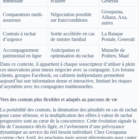
immédiate
éclairée
Generali
Groupama,
Comparateurs multi-
Négociation possible
Allianz, Axa,
assureurs
sur frais/conditions
autres
Contrats à rachat
Sortie accélérée en cas
La Banque
d’urgence
de sinistre familial
Postale, Generali
Accompagnement
Anticipation et
Mutuelle de
patrimonial en ligne
optimisation du rachat
Poitiers, Maaf
Dans ce contexte, il appartient à chaque souscripteur d’utiliser à plein
ces innovations pour mieux négocier avec sa compagnie. Les forums
clients, groupes Facebook, ou cabinets indépendants permettent
aujourd’hui une information dense et interactive, limitant les risques
d’asymétrie avec les compagnies traditionnelles.
Vers des contrats plus flexibles et adaptés au parcours de vie
La portabilité des contrats, la diminution des pénalités en cas de rachat
pour cause sérieuse, et la multiplication des offres à valeur de rachat
progressive sont au cœur de la concurrence. Cette évolution signale la
fin de l’assurance décès figée, et l’avènement d’une prévoyance
dynamique au service du réel besoin individuel. Chez Groupama
comme chez April, les prochains mois seront déterminants pour capter