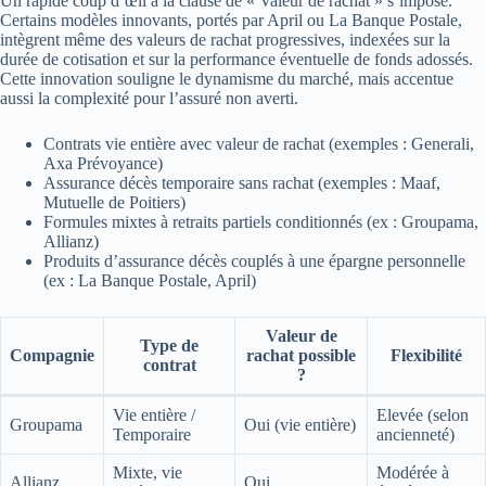
Un rapide coup d’œil à la clause de « Valeur de rachat » s’impose.
Certains modèles innovants, portés par April ou La Banque Postale,
intègrent même des valeurs de rachat progressives, indexées sur la
durée de cotisation et sur la performance éventuelle de fonds adossés.
Cette innovation souligne le dynamisme du marché, mais accentue
aussi la complexité pour l’assuré non averti.
Contrats vie entière avec valeur de rachat (exemples : Generali,
Axa Prévoyance)
Assurance décès temporaire sans rachat (exemples : Maaf,
Mutuelle de Poitiers)
Formules mixtes à retraits partiels conditionnés (ex : Groupama,
Allianz)
Produits d’assurance décès couplés à une épargne personnelle
(ex : La Banque Postale, April)
Valeur de
Type de
Compagnie
rachat possible
Flexibilité
contrat
?
Vie entière /
Elevée (selon
Groupama
Oui (vie entière)
Temporaire
ancienneté)
Mixte, vie
Modérée à
Allianz
Oui