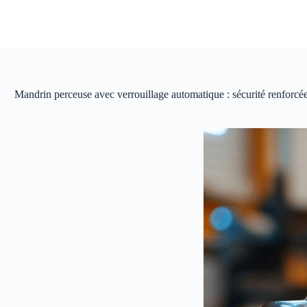
Passer
au
contenu
Mandrin perceuse avec verrouillage automatique : sécurité renforcé