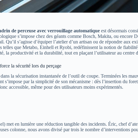
drin de perceuse avec verrouillage automatique
est désormais consi
chnologique s’impose chez des géants comme Bosch, Makita, ou encore D
vail. Qu’il s’agisse d’équiper l’atelier d’un artisan ou de répondre aux 
elles que Metabo, Einhell et Ryobi, redéfinissent la notion de fiabilité, 
, la productivité et la durabilité, tout en plaçant l’utilisateur au centre 
orce la sécurité lors du perçage
 dans la sécurisation instantanée de l’outil de coupe. Terminées les mauv
gent s’impose par la simplicité de son mécanisme : dès l’insertion du for
donc accessible, même pour des utilisateurs moins expérimentés.
l) met en lumière une réduction tangible des incidents. Éric, chef d’at
ses colonne, nous avons divisé par trois le nombre d’interventions pour