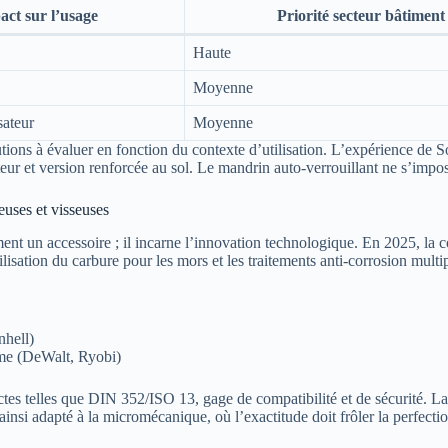
act sur l’usage
Priorité secteur bâtiment
Haute
Moyenne
sateur
Moyenne
ions à évaluer en fonction du contexte d’utilisation. L’expérience de Soph
eur et version renforcée au sol. Le mandrin auto-verrouillant ne s’impose 
uses et visseuses
ent un accessoire ; il incarne l’innovation technologique. En 2025, la co
tilisation du carbure pour les mors et les traitements anti-corrosion mul
nhell)
mme (DeWalt, Ryobi)
es telles que DIN 352/ISO 13, gage de compatibilité et de sécurité. La mi
insi adapté à la micromécanique, où l’exactitude doit frôler la perfectio