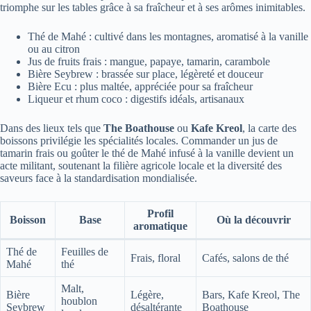
triomphe sur les tables grâce à sa fraîcheur et à ses arômes inimitables.
Thé de Mahé : cultivé dans les montagnes, aromatisé à la vanille
ou au citron
Jus de fruits frais : mangue, papaye, tamarin, carambole
Bière Seybrew : brassée sur place, légèreté et douceur
Bière Ecu : plus maltée, appréciée pour sa fraîcheur
Liqueur et rhum coco : digestifs idéals, artisanaux
Dans des lieux tels que
The Boathouse
ou
Kafe Kreol
, la carte des
boissons privilégie les spécialités locales. Commander un jus de
tamarin frais ou goûter le thé de Mahé infusé à la vanille devient un
acte militant, soutenant la filière agricole locale et la diversité des
saveurs face à la standardisation mondialisée.
Profil
Boisson
Base
Où la découvrir
aromatique
Thé de
Feuilles de
Frais, floral
Cafés, salons de thé
Mahé
thé
Malt,
Bière
Légère,
Bars, Kafe Kreol, The
houblon
Seybrew
désaltérante
Boathouse