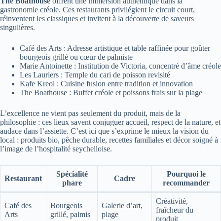
The Boathouse
offrent une immersion authentique dans la
gastronomie créole. Ces restaurants privilégient le circuit court,
réinventent les classiques et invitent à la découverte de saveurs
singulières.
Café des Arts : Adresse artistique et table raffinée pour goûter
bourgeois grillé ou cœur de palmiste
Marie Antoinette : Institution de Victoria, concentré d’âme créole
Les Lauriers : Temple du cari de poisson revisité
Kafe Kreol : Cuisine fusion entre tradition et innovation
The Boathouse : Buffet créole et poissons frais sur la plage
L’excellence ne vient pas seulement du produit, mais de la
philosophie : ces lieux savent conjuguer accueil, respect de la nature, et
audace dans l’assiette. C’est ici que s’exprime le mieux la vision du
local : produits bio, pêche durable, recettes familiales et décor soigné à
l’image de l’hospitalité seychelloise.
Spécialité
Pourquoi le
Restaurant
Cadre
phare
recommander
Créativité,
Café des
Bourgeois
Galerie d’art,
fraîcheur du
Arts
grillé, palmis
plage
produit