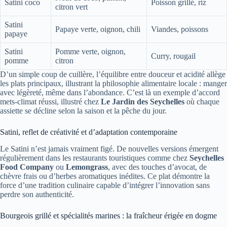
Satini coco
Poisson grillé, riz
citron vert
Satini
Papaye verte, oignon, chili
Viandes, poissons
papaye
Satini
Pomme verte, oignon,
Curry, rougail
pomme
citron
D’un simple coup de cuillère, l’équilibre entre douceur et acidité allège
les plats principaux, illustrant la philosophie alimentaire locale : manger
avec légèreté, même dans l’abondance. C’est là un exemple d’accord
mets-climat réussi, illustré chez
Le Jardin des Seychelles
où chaque
assiette se décline selon la saison et la pêche du jour.
Satini, reflet de créativité et d’adaptation contemporaine
Le Satini n’est jamais vraiment figé. De nouvelles versions émergent
régulièrement dans les restaurants touristiques comme chez
Seychelles
Food Company
ou
Lemongrass
, avec des touches d’avocat, de
chèvre frais ou d’herbes aromatiques inédites. Ce plat démontre la
force d’une tradition culinaire capable d’intégrer l’innovation sans
perdre son authenticité.
Bourgeois grillé et spécialités marines : la fraîcheur érigée en dogme