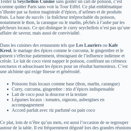
Tenter la
Seychellois Cuisine
sans goûter un cari de poisson, c’est
comme quitter Paris sans voir la Tour Eiffel. Ce plat emblématique
s’illustre par sa fusion magistrale d’épices, d’arômes et de produits
frais. La base du succès : la fraîcheur irréprochable du poisson,
notamment le thon, la carangue ou le marlin, pêchés à l’aube par les
pêcheurs locaux. Ce qui distingue le curry seychellois n’est pas qu’une
affaire de saveur, mais aussi de convivialité.
Dans les cuisines des restaurants tels que
Les Lauriers
ou
Kafe
Kreol
, le mariage des épices comme le curcuma, le gingembre et le
piment s’effectue patiemment, témoignant de l’influence indienne et
créole. Le lait de coco vient napper le poisson, conférant un crémeux
onctueux et adoucissant les épices pour un résultat harmonieux. C’est
une alchimie qui exige finesse et générosité.
Poissons frais locaux comme base (thon, marlin, carangue)
Curry, curcuma, gingembre : trio d’épices indispensable
Lait de coco pour la douceur et la texture
Légumes locaux : tomates, oignons, aubergines en
accompagnement
Accord parfait avec riz parfumé ou pain coco
Ce plat, loin de n’être qu’un mets, est aussi l’occasion de se regrouper
autour de la table. Il est fréquemment dégusté lors des grandes réunions