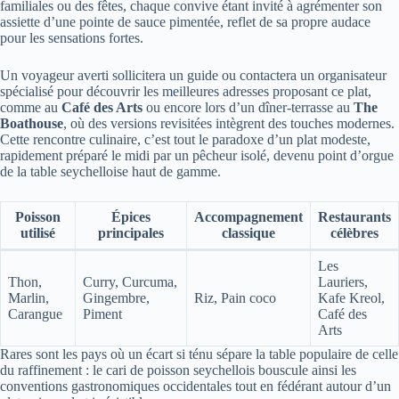
familiales ou des fêtes, chaque convive étant invité à agrémenter son
assiette d’une pointe de sauce pimentée, reflet de sa propre audace
pour les sensations fortes.
Un voyageur averti sollicitera un guide ou contactera un organisateur
spécialisé pour découvrir les meilleures adresses proposant ce plat,
comme au
Café des Arts
ou encore lors d’un dîner-terrasse au
The
Boathouse
, où des versions revisitées intègrent des touches modernes.
Cette rencontre culinaire, c’est tout le paradoxe d’un plat modeste,
rapidement préparé le midi par un pêcheur isolé, devenu point d’orgue
de la table seychelloise haut de gamme.
Poisson
Épices
Accompagnement
Restaurants
utilisé
principales
classique
célèbres
Les
Thon,
Curry, Curcuma,
Lauriers,
Marlin,
Gingembre,
Riz, Pain coco
Kafe Kreol,
Carangue
Piment
Café des
Arts
Rares sont les pays où un écart si ténu sépare la table populaire de celle
du raffinement : le cari de poisson seychellois bouscule ainsi les
conventions gastronomiques occidentales tout en fédérant autour d’un