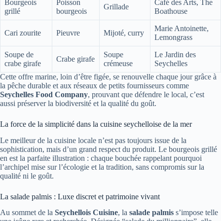
Bourgeois
Poisson
Café des Arts, The
Grillade
grillé
bourgeois
Boathouse
Marie Antoinette,
Cari zourite
Pieuvre
Mijoté, curry
Lemongrass
Soupe de
Soupe
Le Jardin des
Crabe girafe
crabe girafe
crémeuse
Seychelles
Cette offre marine, loin d’être figée, se renouvelle chaque jour grâce à
la pêche durable et aux réseaux de petits fournisseurs comme
Seychelles Food Company
, prouvant que défendre le local, c’est
aussi préserver la biodiversité et la qualité du goût.
La force de la simplicité dans la cuisine seychelloise de la mer
Le meilleur de la cuisine locale n’est pas toujours issue de la
sophistication, mais d’un grand respect du produit. Le bourgeois grillé
en est la parfaite illustration : chaque bouchée rappelant pourquoi
l’archipel mise sur l’écologie et la tradition, sans compromis sur la
qualité ni le goût.
La salade palmis : Luxe discret et patrimoine vivant
Au sommet de la
Seychellois Cuisine
, la
salade palmis
s’impose telle