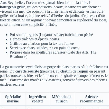
Aux Seychelles, l’océan n’est jamais bien loin de la table. Le
bourgeois grillé
, roi des poissons locaux, incarne cet attachement
viscéral à la mer. Ce poisson à la chair ferme et délicate, est savouré
grillé sur la braise, à peine relevé d’herbes du jardin, d’épices et d’un
filet de citron. Si un argument devait démontrer la supériorité du local,
ce serait bien cette simplicité raffinée.
Poisson bourgeois (Lutjanus sebae) fraîchement pêché
Herbes fraîches et épices locales
Grillade au charbon pour la texture fumée
Servi avec chats, salades, riz ou pain de coco
Proposé dans les meilleures adresses (Café des Arts, The
Boathouse)
La gastronomie seychelloise regorge de plats marins où la fraîcheur est
reine. Du
cari de zourite
(pieuvre), au
chatini de requin
en passant
par les roussettes frites et le fameux crabe girafe en soupe crémeuse, le
menu s’affirme des marées aux assiettes, souvent à travers des recettes
gardées secrètes.
Spécialité
Ingrédient
Méthode de
Adresse
marine
vedette
cuisson
recommandée