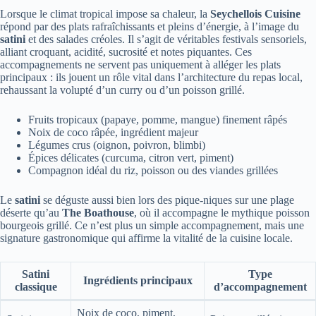
Lorsque le climat tropical impose sa chaleur, la
Seychellois Cuisine
répond par des plats rafraîchissants et pleins d’énergie, à l’image du
satini
et des salades créoles. Il s’agit de véritables festivals sensoriels,
alliant croquant, acidité, sucrosité et notes piquantes. Ces
accompagnements ne servent pas uniquement à alléger les plats
principaux : ils jouent un rôle vital dans l’architecture du repas local,
rehaussant la volupté d’un curry ou d’un poisson grillé.
Fruits tropicaux (papaye, pomme, mangue) finement râpés
Noix de coco râpée, ingrédient majeur
Légumes crus (oignon, poivron, blimbi)
Épices délicates (curcuma, citron vert, piment)
Compagnon idéal du riz, poisson ou des viandes grillées
Le
satini
se déguste aussi bien lors des pique-niques sur une plage
déserte qu’au
The Boathouse
, où il accompagne le mythique poisson
bourgeois grillé. Ce n’est plus un simple accompagnement, mais une
signature gastronomique qui affirme la vitalité de la cuisine locale.
Satini
Type
Ingrédients principaux
classique
d’accompagnement
Noix de coco, piment,