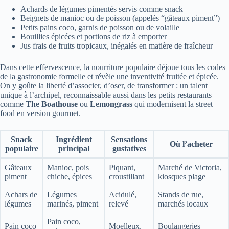
Achards de légumes pimentés servis comme snack
Beignets de manioc ou de poisson (appelés “gâteaux piment”)
Petits pains coco, garnis de poisson ou de volaille
Bouillies épicées et portions de riz à emporter
Jus frais de fruits tropicaux, inégalés en matière de fraîcheur
Dans cette effervescence, la nourriture populaire déjoue tous les codes
de la gastronomie formelle et révèle une inventivité fruitée et épicée.
On y goûte la liberté d’associer, d’oser, de transformer : un talent
unique à l’archipel, reconnaissable aussi dans les petits restaurants
comme
The Boathouse
ou
Lemongrass
qui modernisent la street
food en version gourmet.
Snack
Ingrédient
Sensations
Où l’acheter
populaire
principal
gustatives
Gâteaux
Manioc, pois
Piquant,
Marché de Victoria,
piment
chiche, épices
croustillant
kiosques plage
Achars de
Légumes
Acidulé,
Stands de rue,
légumes
marinés, piment
relevé
marchés locaux
Pain coco,
Pain coco
Moelleux,
Boulangeries