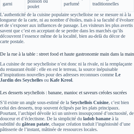
poisson ou
garni
parfumé
traditionnelles
poulet
L’authenticité de la cuisine populaire seychelloise ne se mesure ni à la
longueur de la carte, ni au nombre d’étoiles, mais à sa faculté d’évoluer
et de s’exposer aux influences de passage. Les visiteurs les plus avertis
savent que c’est en acceptant de se perdre dans les marchés qu’ils
découvrent l’essence même de la localité, bien au-delà du décor de
carte postale.
De la rue à la table : street food et haute gastronomie main dans la main
La cuisine de rue seychelloise n’est donc ni la rivale, ni la remplaçante
du restaurant étoilé : elle en est le terreau, la source inépuisable
d’inspirations nouvelles pour des adresses reconnues comme
Le
Jardin des Seychelles
ou
Kafe Kreol
.
Les desserts seychellois : banane, manioc et saveurs créoles sucrées
S’il existe un angle sous-estimé de la
Seychellois Cuisine
, c’est bien
celui des desserts, trop souvent éclipsés par les plats principaux.
Pourtant, l’archipel dévoile ici un univers insoupçonné d’onctuosité, de
douceur et d’éclectisme. De la simplicité du
ladob banane
à la
subtilité du
gâteau patate
, chaque création traduit l’ingéniosité d’une
pâtisserie de l’instant, mâtinée de ressources locales.