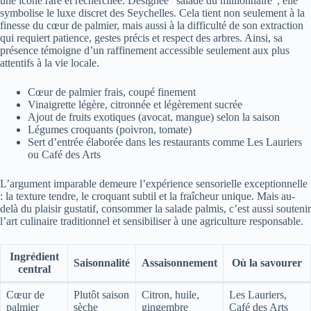
une icône rare et recherchée. Désignée “salade du millionnaire”, elle
symbolise le luxe discret des Seychelles. Cela tient non seulement à la
finesse du cœur de palmier, mais aussi à la difficulté de son extraction
qui requiert patience, gestes précis et respect des arbres. Ainsi, sa
présence témoigne d’un raffinement accessible seulement aux plus
attentifs à la vie locale.
Cœur de palmier frais, coupé finement
Vinaigrette légère, citronnée et légèrement sucrée
Ajout de fruits exotiques (avocat, mangue) selon la saison
Légumes croquants (poivron, tomate)
Sert d’entrée élaborée dans les restaurants comme Les Lauriers
ou Café des Arts
L’argument imparable demeure l’expérience sensorielle exceptionnelle
: la texture tendre, le croquant subtil et la fraîcheur unique. Mais au-
delà du plaisir gustatif, consommer la salade palmis, c’est aussi soutenir
l’art culinaire traditionnel et sensibiliser à une agriculture responsable.
Ingrédient
Saisonnalité
Assaisonnement
Où la savourer
central
Cœur de
Plutôt saison
Citron, huile,
Les Lauriers,
palmier
sèche
gingembre
Café des Arts