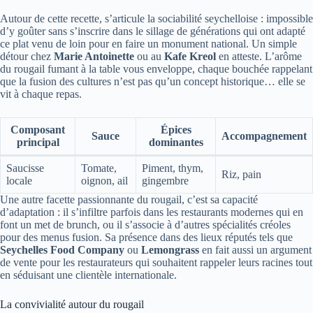
Autour de cette recette, s’articule la sociabilité seychelloise : impossible
d’y goûter sans s’inscrire dans le sillage de générations qui ont adapté
ce plat venu de loin pour en faire un monument national. Un simple
détour chez
Marie Antoinette
ou au
Kafe Kreol
en atteste. L’arôme
du rougail fumant à la table vous enveloppe, chaque bouchée rappelant
que la fusion des cultures n’est pas qu’un concept historique… elle se
vit à chaque repas.
Composant
Épices
Sauce
Accompagnement
principal
dominantes
Saucisse
Tomate,
Piment, thym,
Riz, pain
locale
oignon, ail
gingembre
Une autre facette passionnante du rougail, c’est sa capacité
d’adaptation : il s’infiltre parfois dans les restaurants modernes qui en
font un met de brunch, ou il s’associe à d’autres spécialités créoles
pour des menus fusion. Sa présence dans des lieux réputés tels que
Seychelles Food Company
ou
Lemongrass
en fait aussi un argument
de vente pour les restaurateurs qui souhaitent rappeler leurs racines tout
en séduisant une clientèle internationale.
La convivialité autour du rougail