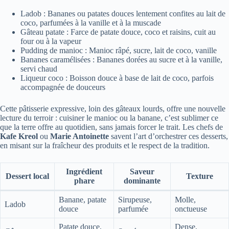
Ladob : Bananes ou patates douces lentement confites au lait de
coco, parfumées à la vanille et à la muscade
Gâteau patate : Farce de patate douce, coco et raisins, cuit au
four ou à la vapeur
Pudding de manioc : Manioc râpé, sucre, lait de coco, vanille
Bananes caramélisées : Bananes dorées au sucre et à la vanille,
servi chaud
Liqueur coco : Boisson douce à base de lait de coco, parfois
accompagnée de douceurs
Cette pâtisserie expressive, loin des gâteaux lourds, offre une nouvelle
lecture du terroir : cuisiner le manioc ou la banane, c’est sublimer ce
que la terre offre au quotidien, sans jamais forcer le trait. Les chefs de
Kafe Kreol
ou
Marie Antoinette
savent l’art d’orchestrer ces desserts,
en misant sur la fraîcheur des produits et le respect de la tradition.
Ingrédient
Saveur
Dessert local
Texture
phare
dominante
Banane, patate
Sirupeuse,
Molle,
Ladob
douce
parfumée
onctueuse
Patate douce,
Dense,