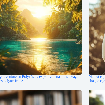
e aventure en Polynésie : explorez la nature sauvage
Maillot équ
les polynésiennes
chaque ép