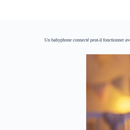
Passer
au
contenu
Un babyphone connecté peut-il fonctionner ave