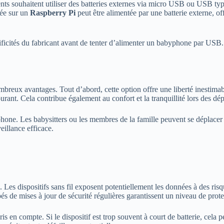
nts souhaitent utiliser des batteries externes via micro USB ou USB ty
sée sur un
Raspberry Pi
peut être alimentée par une batterie externe, off
pécificités du fabricant avant de tenter d’alimenter un babyphone par US
breux avantages. Tout d’abord, cette option offre une liberté inestimab
urant. Cela contribue également au confort et la tranquillité lors des dé
ne. Les babysitters ou les membres de la famille peuvent se déplacer t
eillance efficace.
. Les dispositifs sans fil exposent potentiellement les données à des ri
s de mises à jour de sécurité régulières garantissent un niveau de protec
ris en compte. Si le dispositif est trop souvent à court de batterie, cel