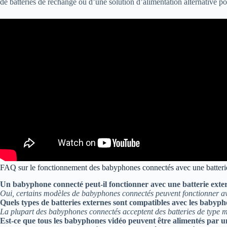
de batteries de rechange ou d’une solution d’alimentation alternative pou
FAQ sur le fonctionnement des babyphones connectés avec une batteri
Un babyphone connecté peut-il fonctionner avec une batterie exte
Oui, certains modèles de babyphones connectés peuvent fonctionner avec 
Quels types de batteries externes sont compatibles avec les babyp
La plupart des babyphones connectés acceptent des batteries de type m
Est-ce que tous les babyphones vidéo peuvent être alimentés par un