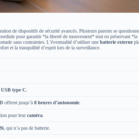
oration de dispositifs de sécurité avancés. Plusieurs parents se questio
mordiale pour garantir *la liberté de mouvement* tout en préservant *la f
omade sans contraintes. L’éventualité d’utiliser une
batterie externe
pla
 et la tranquillité d’esprit lors de la surveillance.
u
USB type C
.
HD
offrent jusqu’à
8 heures d’autonomie
.
tion pour leur
caméra
.
26
, qui n’a pas de batterie.