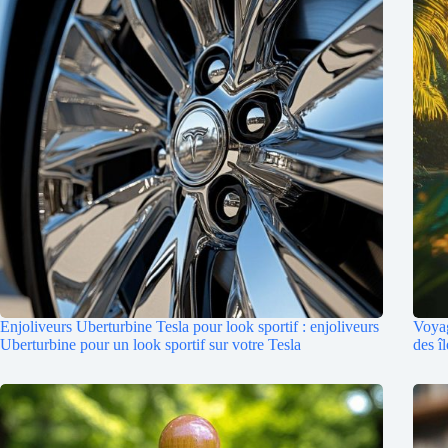
Enjoliveurs Uberturbine Tesla pour look sportif : enjoliveurs
Voyag
Uberturbine pour un look sportif sur votre Tesla
des î