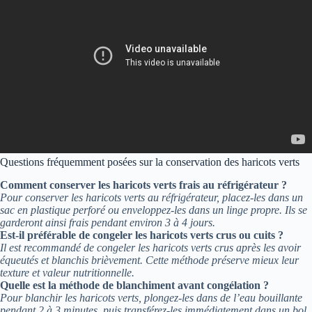
Questions fréquemment posées sur la conservation des haricots verts
Comment conserver les haricots verts frais au réfrigérateur ?
Pour conserver les haricots verts au réfrigérateur, placez-les dans un
sac en plastique perforé ou enveloppez-les dans un linge propre. Ils se
garderont ainsi frais pendant environ 3 à 4 jours.
Est-il préférable de congeler les haricots verts crus ou cuits ?
Il est recommandé de congeler les haricots verts crus après les avoir
équeutés et blanchis brièvement. Cette méthode préserve mieux leur
texture et valeur nutritionnelle.
Quelle est la méthode de blanchiment avant congélation ?
Pour blanchir les haricots verts, plongez-les dans de l’eau bouillante
pendant 2 à 3 minutes, puis transférez-les immédiatement dans un bol