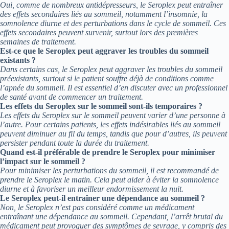
Oui, comme de nombreux antidépresseurs, le Seroplex peut entraîner
des effets secondaires liés au sommeil, notamment l’insomnie, la
somnolence diurne et des perturbations dans le cycle de sommeil. Ces
effets secondaires peuvent survenir, surtout lors des premières
semaines de traitement.
Est-ce que le Seroplex peut aggraver les troubles du sommeil
existants ?
Dans certains cas, le Seroplex peut aggraver les troubles du sommeil
préexistants, surtout si le patient souffre déjà de conditions comme
l’apnée du sommeil. Il est essentiel d’en discuter avec un professionnel
de santé avant de commencer un traitement.
Les effets du Seroplex sur le sommeil sont-ils temporaires ?
Les effets du Seroplex sur le sommeil peuvent varier d’une personne à
l’autre. Pour certains patients, les effets indésirables liés au sommeil
peuvent diminuer au fil du temps, tandis que pour d’autres, ils peuvent
persister pendant toute la durée du traitement.
Quand est-il préférable de prendre le Seroplex pour minimiser
l’impact sur le sommeil ?
Pour minimiser les perturbations du sommeil, il est recommandé de
prendre le Seroplex le matin. Cela peut aider à éviter la somnolence
diurne et à favoriser un meilleur endormissement la nuit.
Le Seroplex peut-il entraîner une dépendance au sommeil ?
Non, le Seroplex n’est pas considéré comme un médicament
entraînant une dépendance au sommeil. Cependant, l’arrêt brutal du
médicament peut provoquer des symptômes de sevrage, y compris des