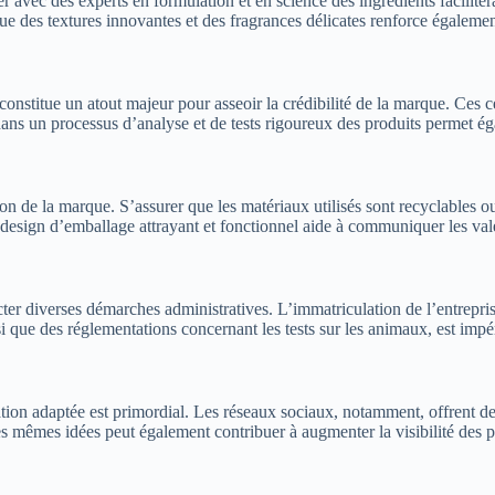
er avec des experts en formulation et en science des ingrédients facilit
 des textures innovantes et des fragrances délicates renforce également 
 constitue un atout majeur pour asseoir la crédibilité de la marque. Ces 
dans un processus d’analyse et de tests rigoureux des produits permet 
n de la marque. S’assurer que les matériaux utilisés sont recyclables o
 design d’emballage attrayant et fonctionnel aide à communiquer les val
er diverses démarches administratives. L’immatriculation de l’entreprise
i que des réglementations concernant les tests sur les animaux, est impé
ion adaptée est primordial. Les réseaux sociaux, notamment, offrent de
s mêmes idées peut également contribuer à augmenter la visibilité des pro