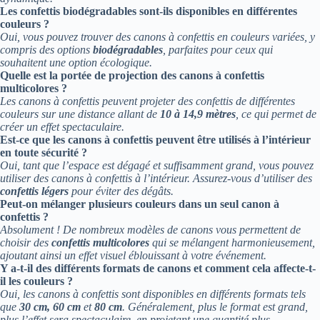
Les confettis biodégradables sont-ils disponibles en différentes
couleurs ?
Oui, vous pouvez trouver des canons à confettis en couleurs variées, y
compris des options
biodégradables
, parfaites pour ceux qui
souhaitent une option écologique.
Quelle est la portée de projection des canons à confettis
multicolores ?
Les canons à confettis peuvent projeter des confettis de différentes
couleurs sur une distance allant de
10 à 14,9 mètres
, ce qui permet de
créer un effet spectaculaire.
Est-ce que les canons à confettis peuvent être utilisés à l’intérieur
en toute sécurité ?
Oui, tant que l’espace est dégagé et suffisamment grand, vous pouvez
utiliser des canons à confettis à l’intérieur. Assurez-vous d’utiliser des
confettis légers
pour éviter des dégâts.
Peut-on mélanger plusieurs couleurs dans un seul canon à
confettis ?
Absolument ! De nombreux modèles de canons vous permettent de
choisir des
confettis multicolores
qui se mélangent harmonieusement,
ajoutant ainsi un effet visuel éblouissant à votre événement.
Y a-t-il des différents formats de canons et comment cela affecte-t-
il les couleurs ?
Oui, les canons à confettis sont disponibles en différents formats tels
que
30 cm, 60 cm
et
80 cm
. Généralement, plus le format est grand,
plus l’effet sera spectaculaire, en projetant une quantité plus